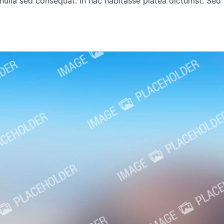
nulla sed consequat. In hac habitasse platea dictumst. Sed