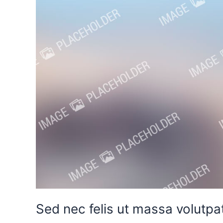
id
tortor
Sed nec felis ut massa volutpat