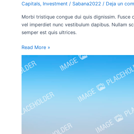
Capitals
,
Investment
/
Sabana2022
/
Deja un com
Morbi tristique congue dui quis dignissim. Fusce o
vel imperdiet nunc vestibulum dapibus. Nullam sc
semper est quis ultrices.
Read More »
Curabitur
cursus
condimentum
ex
non
aliquam