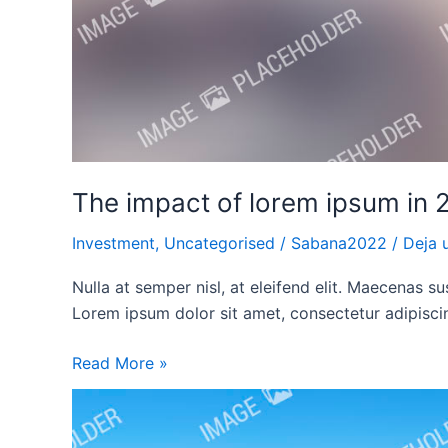
The impact of lorem ipsum in 
Investment
,
Uncategorised
/
Sabana2022
/
Deja 
Nulla at semper nisl, at eleifend elit. Maecenas susc
Lorem ipsum dolor sit amet, consectetur adipiscing
Read More »
Aenean
hendrerit