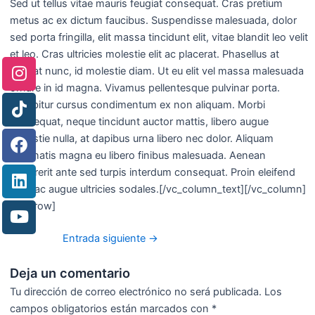
Sed ut tellus vitae mauris feugiat consequat. Cras pretium
metus ac ex dictum faucibus. Suspendisse malesuada, dolor
sed porta fringilla, elit massa tincidunt elit, vitae blandit leo velit
et leo. Cras ultricies molestie elit ac placerat. Phasellus at
feugiat nunc, id molestie diam. Ut eu elit vel massa malesuada
ornare in id magna. Vivamus pellentesque pulvinar porta.
Curabitur cursus condimentum ex non aliquam. Morbi
consequat, neque tincidunt auctor mattis, libero augue
molestie nulla, at dapibus urna libero nec dolor. Aliquam
venenatis magna eu libero finibus malesuada. Aenean
hendrerit ante sed turpis interdum consequat. Proin eleifend
nulla ac augue ultricies sodales.[/vc_column_text][/vc_column]
[/vc_row]
Entrada siguiente
→
Deja un comentario
Tu dirección de correo electrónico no será publicada.
Los
campos obligatorios están marcados con
*