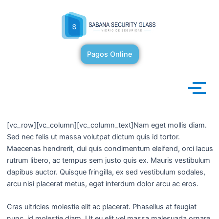
Ir
Post
al
navigation
contenido
Pagos Online
[vc_row][vc_column][vc_column_text]Nam eget mollis diam.
Sed nec felis ut massa volutpat dictum quis id tortor.
Maecenas hendrerit, dui quis condimentum eleifend, orci lacus
rutrum libero, ac tempus sem justo quis ex. Mauris vestibulum
dapibus auctor. Quisque fringilla, ex sed vestibulum sodales,
arcu nisi placerat metus, eget interdum dolor arcu ac eros.
Cras ultricies molestie elit ac placerat. Phasellus at feugiat
nunc, id molestie diam. Ut eu elit vel massa malesuada ornare