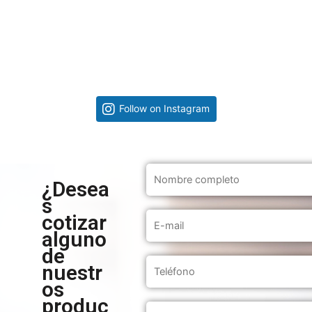
Follow on Instagram
¿Desea
s
cotizar
alguno
de
nuestr
os
produc