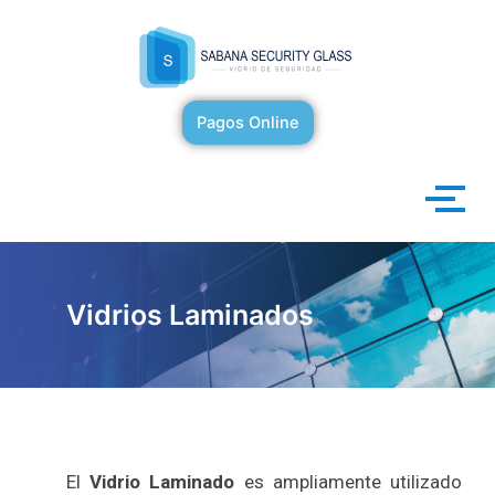
Ir
al
contenido
Pagos Online
Vidrios Laminados
El
Vidrio Laminado
es ampliamente utilizado