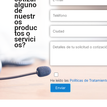
alguno
de
nuestr
os
produc
tos o
servici
os?
He leído las
Políticas de Tratamien