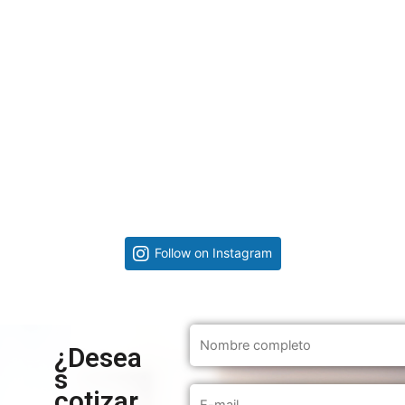
Follow on Instagram
¿Desea
s
cotizar